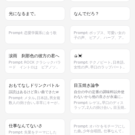
えない時間が増えても 思い出は
あの日の笑顔がそのまま残って
消えないから 君がくれた優しさ
いる 涙は弱さじゃない 大切だっ
光になるまで。
なんでだろ？
を胸に 僕は今日も歩いていく 2
た証だから ラスサビ さよならじ
番 季節は何度も巡って 景色も少
ゃない またどこかで会えると信
しずつ変わる だけど心の中には
じてる 同じ空を見上げれば きっ
あの日の笑顔がそのまま残って
と心はつながっている 君と過ご
いる 涙は弱さじゃない 大切だっ
Prompt:
恋愛学園系に会う歌
Prompt:
ポップス、可愛い女の
した日々は 誰にも消せない宝物
た証だから ラスサビ さよならじ
子の声、 ピアノ、ハープ、アコ
ありがとう 君に出会えて 本当に
ゃない またどこかで会えると信
ースティックギター、チェロ、
幸せだった エンディング 静かな
じてる 同じ空を見上げれば きっ
等、（メインの楽器はピア
夜空に 一つだけ星が光る その光
と心はつながっている 君と過ご
ノ）、 優しい雰囲気、ゆっく
を見つめながら 僕はまた 前を向
涙雨 刹那色の彼方の君へ
🍙💓
した日々は 誰にも消せない宝物
り、 『何見てるの⁉️男か女か、詮
いて歩き出す。
ありがとう 君に出会えて 本当に
索、なんてしないで‼️』は少しだ
Prompt:
ROCK クラシックバラ
Prompt:
テクノビート､日本語､
幸せだった エンディング 静かな
け強気で。 ラストの『あのね大
ード イントロは ピアノソロ
女性の声､早口のラップパートあ
夜空に 一つだけ星が光る その光
好きだよ』は優しく、心が伝わる
からアコースティックギターの
り､シンセサイザー｡ おにぎりの
を見つめながら 僕はまた 前を向
ように。 『Let's live as you
ソロ 切ない雰囲気 切ない雰
具で何が1番好きなのか､それぞ
いて歩き出す。
are』は、滑舌良く、ハッキリ聞
囲気のボーカル
れの具材の良さを語る歌｡うめぼ
おもてなしドリンクバトル
目玉焼き論争
き取れる発音で歌う。
し､シャケ､イクラ､タラコ､ツナ
マヨ､こんぶ､…などなど｡
誤読はあるけど良い曲できたw
自分の中の定番の調味料以外使
わないから他の良さが永遠に理
Prompt:
メタル｡日本語｡男女複
解らない
数人の掛け合い｡非常にキーが高
Prompt:
レゲエ｡早口のディス
い曲｡ 来客には何を出すのが一
ラップ｡2人の掛け合い｡ 目玉焼
番なのかについての議論の歌｡緑
きに何をかけるのが一番なのか
茶(りょくちゃ)､紅茶(こうちゃ)､
についての歌｡しょうゆ､ソース､
麦茶(むぎちゃ)､コーヒー(こーひ
塩コショウ､ケチャップ､マヨネ
仕事なんてないさ
Prompt:
オバケをモチーフにし
ー)､炭酸飲料(たんさんいんりょ
ーズ…などなど｡1人がその調味料
た曲｡少年合唱団｡ 仕事なんてな
う)､栄養ドリンク(えいようどり
の目玉焼きとの相性の良さを主
Prompt:
失業をテーマにした