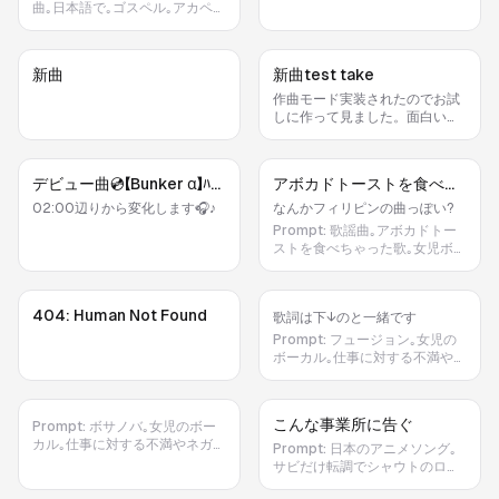
ーいさ 仕事なんてウーソさ 寝ぼ
んく)､…などなど｡
張するともう1人がそれをラップ
曲｡日本語で｡ゴスペル｡アカペ
けたひーとが はきちがえたのさ
でディスる｡
ラ｡黒人のグループサウンズ｡手
だけどちょっとだけどちょっと
拍子とフィンガースナップのみ｡
ぼーくだってこわいな 仕事なん
仕事なんてなーいさ 仕事なんて
新曲
新曲test take
てなーいさ 仕事なんてウーソさ
ウーソさ 寝ぼけたひーとが はき
ちがえたのさ だけどちょっとだ
作曲モード実装されたのでお試
けどちょっと ぼーくだってこわ
しに作って見ました。面白い雰
いな 仕事なんてなーいさ 仕事な
囲気の曲になりました。微調整
んてウーソさ
すればいい感じになりそうで
す。
デビュー曲💿【Bunker ‪α‬】ﾊﾞﾝ
アボカドトーストを食べち
ｶｰ ｱﾙﾌｧ
ゃった歌🥑
02:00辺りから変化します🎧♪
なんかフィリピンの曲っぽい?
Prompt:
歌謡曲｡アボカドトー
ストを食べちゃった歌｡女児ボー
カル｡明るい雰囲気｡
404: Human Not Found
歌詞は下↓のと一緒です
Prompt:
フュージョン｡女児の
ボーカル｡仕事に対する不満やネ
ガティブな感情の歌詞を明るく
歌う｡ 今日も朝から怒鳴られて
心は既にエイチピーゼロ😱 周り
こんな事業所に告ぐ
Prompt:
ボサノバ｡女児のボー
の人のフォローして 自分の仕事
カル｡仕事に対する不満やネガテ
は進まない 書類の山を片付け 時
Prompt:
日本のアニメソング｡
ィブな感情の歌詞を明るく歌う｡
間だけが過ぎてゆく😭 転職アプ
サビだけ転調でシャウトのロッ
今日も朝から怒鳴られて 心は既
リ開くけど スワイプするのも面
クになる｡エレキギター｡女児の
にエイチピーゼロ😱 周りの人の