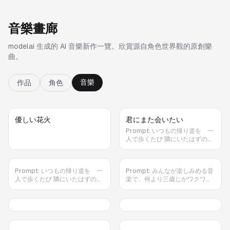
音樂畫廊
modelai 生成的 AI 音樂新作一覽。欣賞源自角色世界觀的原創樂
曲。
音樂
作品
角色
優しい花火
君にまた会いたい
Prompt:
いつもの帰り道を 一
人で歩くたび 隣にいたはずの笑
顔を 探してしまう 「また明日
ね」 その何気ない言葉が こんな
にも大切だったなんて あの頃は
Prompt:
いつもの帰り道を 一
Prompt:
みんなが楽しみめる音
気づけなかった サビ もう一度だ
人で歩くたび 隣にいたはずの笑
楽で、何より三歳じがワクワク
け あの日に戻れたなら 「ありが
顔を 探してしまう 「また明日
なる
とう」って ちゃんと伝えたい 会
ね」 その何気ない言葉が こんな
えない時間が増えても 思い出は
にも大切だったなんて あの頃は
消えないから 君がくれた優しさ
気づけなかった サビ もう一度だ
を胸に 僕は今日も歩いていく 2
け あの日に戻れたなら 「ありが
番 季節は何度も巡って 景色も少
とう」って ちゃんと伝えたい 会
しずつ変わる だけど心の中には