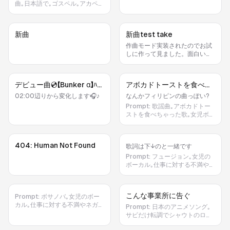
ーいさ 仕事なんてウーソさ 寝ぼ
んく)､…などなど｡
張するともう1人がそれをラップ
曲｡日本語で｡ゴスペル｡アカペ
けたひーとが はきちがえたのさ
でディスる｡
ラ｡黒人のグループサウンズ｡手
だけどちょっとだけどちょっと
拍子とフィンガースナップのみ｡
ぼーくだってこわいな 仕事なん
仕事なんてなーいさ 仕事なんて
新曲
新曲test take
てなーいさ 仕事なんてウーソさ
ウーソさ 寝ぼけたひーとが はき
ちがえたのさ だけどちょっとだ
作曲モード実装されたのでお試
けどちょっと ぼーくだってこわ
しに作って見ました。面白い雰
いな 仕事なんてなーいさ 仕事な
囲気の曲になりました。微調整
んてウーソさ
すればいい感じになりそうで
す。
デビュー曲💿【Bunker ‪α‬】ﾊﾞﾝ
アボカドトーストを食べち
ｶｰ ｱﾙﾌｧ
ゃった歌🥑
02:00辺りから変化します🎧♪
なんかフィリピンの曲っぽい?
Prompt:
歌謡曲｡アボカドトー
ストを食べちゃった歌｡女児ボー
カル｡明るい雰囲気｡
404: Human Not Found
歌詞は下↓のと一緒です
Prompt:
フュージョン｡女児の
ボーカル｡仕事に対する不満やネ
ガティブな感情の歌詞を明るく
歌う｡ 今日も朝から怒鳴られて
心は既にエイチピーゼロ😱 周り
こんな事業所に告ぐ
Prompt:
ボサノバ｡女児のボー
の人のフォローして 自分の仕事
カル｡仕事に対する不満やネガテ
は進まない 書類の山を片付け 時
Prompt:
日本のアニメソング｡
ィブな感情の歌詞を明るく歌う｡
間だけが過ぎてゆく😭 転職アプ
サビだけ転調でシャウトのロッ
今日も朝から怒鳴られて 心は既
リ開くけど スワイプするのも面
クになる｡エレキギター｡女児の
にエイチピーゼロ😱 周りの人の