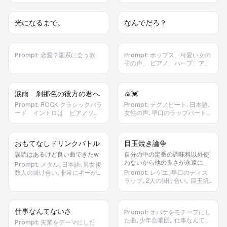
えない時間が増えても 思い出は
あの日の笑顔がそのまま残って
消えないから 君がくれた優しさ
いる 涙は弱さじゃない 大切だっ
光になるまで。
なんでだろ？
を胸に 僕は今日も歩いていく 2
た証だから ラスサビ さよならじ
番 季節は何度も巡って 景色も少
ゃない またどこかで会えると信
しずつ変わる だけど心の中には
じてる 同じ空を見上げれば きっ
あの日の笑顔がそのまま残って
と心はつながっている 君と過ご
いる 涙は弱さじゃない 大切だっ
Prompt:
恋愛学園系に会う歌
Prompt:
ポップス、可愛い女の
した日々は 誰にも消せない宝物
た証だから ラスサビ さよならじ
子の声、 ピアノ、ハープ、アコ
ありがとう 君に出会えて 本当に
ゃない またどこかで会えると信
ースティックギター、チェロ、
幸せだった エンディング 静かな
じてる 同じ空を見上げれば きっ
等、（メインの楽器はピア
夜空に 一つだけ星が光る その光
と心はつながっている 君と過ご
ノ）、 優しい雰囲気、ゆっく
を見つめながら 僕はまた 前を向
涙雨 刹那色の彼方の君へ
🍙💓
した日々は 誰にも消せない宝物
り、 『何見てるの⁉️男か女か、詮
いて歩き出す。
ありがとう 君に出会えて 本当に
索、なんてしないで‼️』は少しだ
Prompt:
ROCK クラシックバラ
Prompt:
テクノビート､日本語､
幸せだった エンディング 静かな
け強気で。 ラストの『あのね大
ード イントロは ピアノソロ
女性の声､早口のラップパートあ
夜空に 一つだけ星が光る その光
好きだよ』は優しく、心が伝わる
からアコースティックギターの
り､シンセサイザー｡ おにぎりの
を見つめながら 僕はまた 前を向
ように。 『Let's live as you
ソロ 切ない雰囲気 切ない雰
具で何が1番好きなのか､それぞ
いて歩き出す。
are』は、滑舌良く、ハッキリ聞
囲気のボーカル
れの具材の良さを語る歌｡うめぼ
おもてなしドリンクバトル
目玉焼き論争
き取れる発音で歌う。
し､シャケ､イクラ､タラコ､ツナ
マヨ､こんぶ､…などなど｡
誤読はあるけど良い曲できたw
自分の中の定番の調味料以外使
わないから他の良さが永遠に理
Prompt:
メタル｡日本語｡男女複
解らない
数人の掛け合い｡非常にキーが高
Prompt:
レゲエ｡早口のディス
い曲｡ 来客には何を出すのが一
ラップ｡2人の掛け合い｡ 目玉焼
番なのかについての議論の歌｡緑
きに何をかけるのが一番なのか
茶(りょくちゃ)､紅茶(こうちゃ)､
についての歌｡しょうゆ､ソース､
麦茶(むぎちゃ)､コーヒー(こーひ
塩コショウ､ケチャップ､マヨネ
仕事なんてないさ
Prompt:
オバケをモチーフにし
ー)､炭酸飲料(たんさんいんりょ
ーズ…などなど｡1人がその調味料
た曲｡少年合唱団｡ 仕事なんてな
う)､栄養ドリンク(えいようどり
の目玉焼きとの相性の良さを主
Prompt:
失業をテーマにした