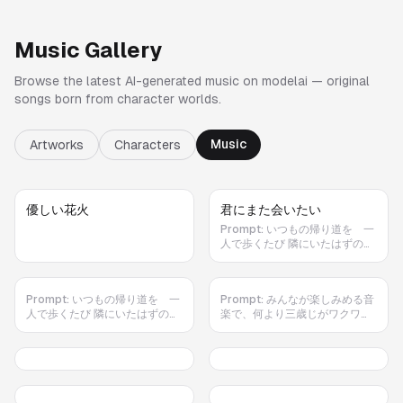
Music Gallery
Browse the latest AI-generated music on modelai — original
songs born from character worlds.
Music
Artworks
Characters
優しい花火
君にまた会いたい
Prompt:
いつもの帰り道を 一
人で歩くたび 隣にいたはずの笑
顔を 探してしまう 「また明日
ね」 その何気ない言葉が こんな
にも大切だったなんて あの頃は
Prompt:
いつもの帰り道を 一
Prompt:
みんなが楽しみめる音
気づけなかった サビ もう一度だ
人で歩くたび 隣にいたはずの笑
楽で、何より三歳じがワクワク
け あの日に戻れたなら 「ありが
顔を 探してしまう 「また明日
なる
とう」って ちゃんと伝えたい 会
ね」 その何気ない言葉が こんな
えない時間が増えても 思い出は
にも大切だったなんて あの頃は
消えないから 君がくれた優しさ
気づけなかった サビ もう一度だ
を胸に 僕は今日も歩いていく 2
け あの日に戻れたなら 「ありが
番 季節は何度も巡って 景色も少
とう」って ちゃんと伝えたい 会
しずつ変わる だけど心の中には