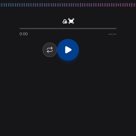
🍙💓
🍙💓
0:00
--:--