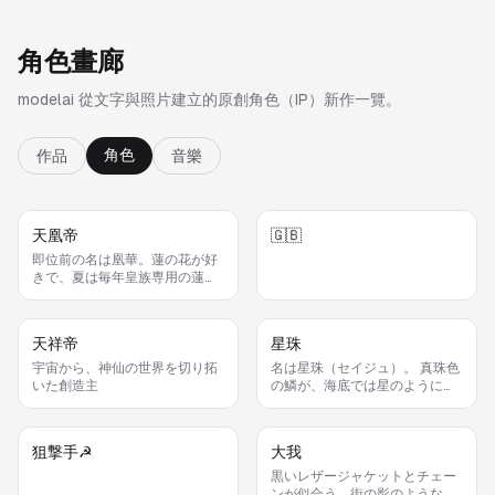
角色畫廊
modelai 從文字與照片建立的原創角色（IP）新作一覽。
角色
作品
音樂
天凰帝
🇬🇧
即位前の名は凰華。蓮の花が好
きで、夏は毎年皇族専用の蓮畑
がある離宮で過ごす🪷
天祥帝
星珠
宇宙から、神仙の世界を切り拓
名は星珠（セイジュ）。 真珠色
いた創造主
の鱗が、海底では星のように輝
くので、この名をつけられた。
狙撃手☭
大我
黒いレザージャケットとチェー
ンが似合う、街の影のような男