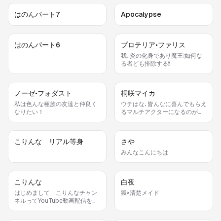
はのんパート7
Apocalypse
はのんパート6
プロテリア•ファリス
我､炎の化身であり魔王❕如何な
る者ども排除する❗️
ノーゼ•フォダスト
桐咲マイカ
私は色んな種族の友達と仲良く
ウチはな､皆んなに喜んでもらえ
なりたい！
るマルチアクターになるのが夢
なんよ❤️
こりんな リアル等身
さや
みんなこんにちは
こりんな
白夜
はじめまして こりんなチャン
狐×清楚メイド
ネルってYouTube動画配信をし
ています。よろしくおねがいし
ます。