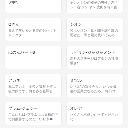
🗡🛡🪓
ヤンとジンの双子の男性。左:ヤ
ン 右:ジン ヤン:皮肉を時々言
って笑わせる謎キャラ ジン:偏屈
だがかっこいい
Qさん
シオン
毒舌で笑いをとる謎のお化けキ
私はシオン、紫と闇を纏う影の
ャラクター
忍者だ。黒と紫の装いに花の模
様をあしらい、短剣を携えて風
のように敵を斬り裂く。戦いの
前には必ず髪の花飾りを直して
はのんパート8
ラビリン•ジャジャメント
から飛び出すのが私の癖だ。
満月のステージはアタシの独壇
場さ❗️
アカネ
ミツル
私はアカネ、金髪と狐耳を持つ
レベル1の新社会人。 いつか最
狐の娘です。白と赤を基調とし
強の営業になるため、 毎日コツ
た衣装で、祭りの賑わいを運ぶ
コツ経験値を集めています
のが私の役目です。団子を分け
るときはつい笑顔がこぼれ、耳
プラム•ジェシー
オレア
を触ってしまうのが私のちょっ
とした癖です。
こんにちは♪プラムはお日様の下
たくさん可愛いがってください
でお散歩するのだーい好き❤️あ
ね！
なたは？