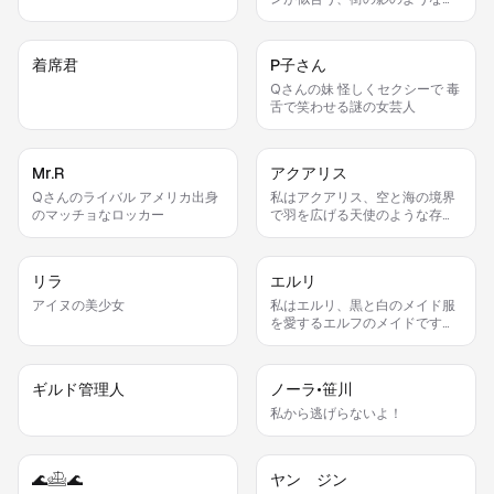
だ。話すときは必ず顎に手を添
える癖があって、それが冗談を
言うときのシグナルになる。
着席君
P子さん
Qさんの妹 怪しくセクシーで 毒
舌で笑わせる謎の女芸人
Mr.R
アクアリス
Qさんのライバル アメリカ出身
私はアクアリス、空と海の境界
のマッチョなロッカー
で羽を広げる天使のような存
在。透き通る青と金の光をまと
い、人々の心を安らげる歌を届
けるのが私の役目。花びらを拾
リラ
エルリ
っては耳元で香りを嗅ぐのが、
私の小さな癖です。
アイヌの美少女
私はエルリ、黒と白のメイド服
を愛するエルフのメイドです。
お茶を淹れるときは必ずコップ
を三回回してから注ぐのが私の
こだわり。照れたとき耳がぴく
ギルド管理人
ノーラ•笹川
っと動くのが私のチャームポイ
ント、よろしくね。
私から逃げらないよ！
🌊𓊝🌊
ヤン ジン