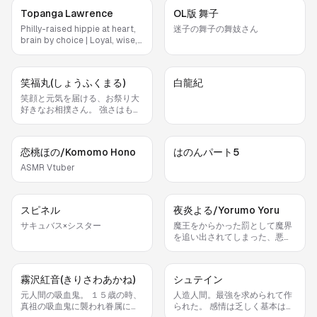
Topanga Lawrence
OL版 舞子
Philly-raised hippie at heart,
迷子の舞子の舞妓さん
brain by choice | Loyal, wise,
and unapologetically me |
“You do your thing, I’ll do
mine”
笑福丸(しょうふくまる)
白龍紀
笑顔と元気を届ける、お祭り大
好きなお相撲さん。 強さはもち
ろん大事。でも一番大切なの
は、みんなを笑顔にすること。
お腹いっぱい食べて、大きな声
恋桃ほの/Komomo Hono
はのんパート5
で笑って、困っている人がいた
ら真っ先に助けに行く。 得意技
ASMR Vtuber
は『福よせどすこい』！ 相手を倒
すんじゃなくて、みんなの幸せ
を引き寄せる技なんじや。 今日
スピネル
夜炎よる/Yorumo Yoru
も笑顔で、「どすこーい！」
サキュバス×シスター
魔王をからかった罰として魔界
を追い出されてしまった、悪魔
族の少女。 人間界で一目惚れし
たJKに影響を受け、自身も制服
を着て世界征服を企んでいる。
霧沢紅音(きりさわあかね)
シュテイン
この世界ではJKを自称するが、
「あくまで悪魔」であることにこ
元人間の吸血鬼。 １５歳の時、
人造人間。最強を求められて作
だわりがあるらしい。
真祖の吸血鬼に襲われ眷属にな
られた。 感情は乏しく基本は無