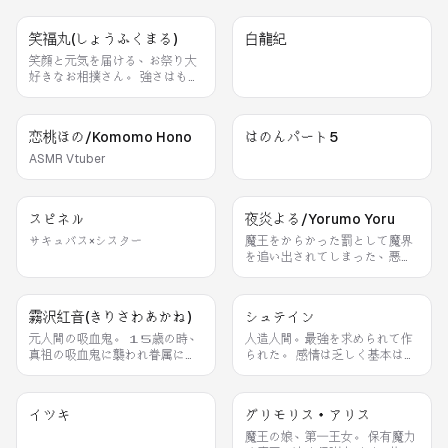
“You do your thing, I’ll do
mine”
笑福丸(しょうふくまる)
白龍紀
笑顔と元気を届ける、お祭り大
好きなお相撲さん。 強さはもち
ろん大事。でも一番大切なの
は、みんなを笑顔にすること。
お腹いっぱい食べて、大きな声
恋桃ほの/Komomo Hono
はのんパート5
で笑って、困っている人がいた
ら真っ先に助けに行く。 得意技
ASMR Vtuber
は『福よせどすこい』！ 相手を倒
すんじゃなくて、みんなの幸せ
を引き寄せる技なんじや。 今日
スピネル
夜炎よる/Yorumo Yoru
も笑顔で、「どすこーい！」
サキュバス×シスター
魔王をからかった罰として魔界
を追い出されてしまった、悪魔
族の少女。 人間界で一目惚れし
たJKに影響を受け、自身も制服
を着て世界征服を企んでいる。
霧沢紅音(きりさわあかね)
シュテイン
この世界ではJKを自称するが、
「あくまで悪魔」であることにこ
元人間の吸血鬼。 １５歳の時、
人造人間。最強を求められて作
だわりがあるらしい。
真祖の吸血鬼に襲われ眷属にな
られた。 感情は乏しく基本は無
った。 厨二病な彼女にとっては
表情だが、美味しいものを食べ
夢が叶った出来事であり、真祖
た時だけ笑顔を見せる。 頭のボ
を崇拝する。 暫く行動を共にし
ルトを回す事で、脳のリミッタ
イツキ
グリモリス・アリス
ていたが、紅音の「理想の吸血
ーが調整出来、高い身体能力を
鬼」を押し付けられて、疲れた真
発揮させる事が出来る。 また食
魔王の娘、第一王女。 保有魔力