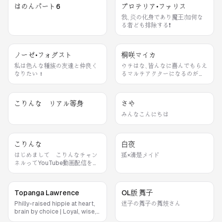
はのんパート6
プロテリア•ファリス
我､炎の化身であり魔王❕如何な
る者ども排除する❗️
ノーゼ•フォダスト
桐咲マイカ
私は色んな種族の友達と仲良く
ウチはな､皆んなに喜んでもらえ
なりたい！
るマルチアクターになるのが夢
なんよ❤️
こりんな リアル等身
さや
みんなこんにちは
こりんな
白夜
はじめまして こりんなチャン
狐×清楚メイド
ネルってYouTube動画配信をし
ています。よろしくおねがいし
ます。
Topanga Lawrence
OL版 舞子
Philly-raised hippie at heart,
迷子の舞子の舞妓さん
brain by choice | Loyal, wise,
and unapologetically me |