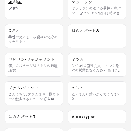
🌊𓊝🌊
ヤン ジン
🗡🛡🪓
ヤンとジンの双子の男性。左:ヤ
ン 右:ジン ヤン:皮肉を時々言
って笑わせる謎キャラ ジン:偏屈
だがかっこいい
Qさん
はのんパート8
毒舌で笑いをとる謎のお化けキ
ャラクター
ラビリン•ジャジャメント
ミツル
満月のステージはアタシの独壇
レベル1の新社会人。 いつか最
場さ❗️
強の営業になるため、 毎日コツ
コツ経験値を集めています
プラム•ジェシー
オレア
こんにちは♪プラムはお日様の下
たくさん可愛いがってください
でお散歩するのだーい好き❤️あ
ね！
なたは？
はのんパート7
Apocalypse