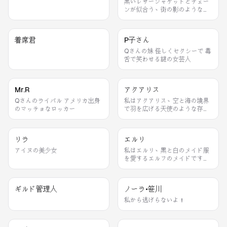
黒いレザージャケットとチェー
ンが似合う、街の影のような男
だ。話すときは必ず顎に手を添
える癖があって、それが冗談を
言うときのシグナルになる。
着席君
P子さん
Qさんの妹 怪しくセクシーで 毒
舌で笑わせる謎の女芸人
Mr.R
アクアリス
Qさんのライバル アメリカ出身
私はアクアリス、空と海の境界
のマッチョなロッカー
で羽を広げる天使のような存
在。透き通る青と金の光をまと
い、人々の心を安らげる歌を届
けるのが私の役目。花びらを拾
リラ
エルリ
っては耳元で香りを嗅ぐのが、
私の小さな癖です。
アイヌの美少女
私はエルリ、黒と白のメイド服
を愛するエルフのメイドです。
お茶を淹れるときは必ずコップ
を三回回してから注ぐのが私の
こだわり。照れたとき耳がぴく
ギルド管理人
ノーラ•笹川
っと動くのが私のチャームポイ
ント、よろしくね。
私から逃げらないよ！