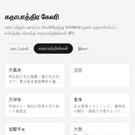
கதாபாத்திர கேலரி
உரை மற்றும் புகைப்படங்களிலிருந்து modelai மூலம் உருவாக்கப்பட்ட
சமீபத்திய சொந்த கதாபாத்திரங்கள் (IP).
கதாபாத்திரங்கள்
படைப்புகள்
இசை
天凰帝
🇬🇧
即位前の名は凰華。蓮の花が好
きで、夏は毎年皇族専用の蓮畑
がある離宮で過ごす🪷
天祥帝
星珠
宇宙から、神仙の世界を切り拓
名は星珠（セイジュ）。 真珠色
いた創造主
の鱗が、海底では星のように輝
くので、この名をつけられた。
狙撃手☭
大我