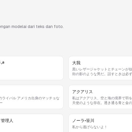
dengan modelai dari teks dan foto.
手☭
大我
黒いレザージャケットとチェーンが
街の影のような男だ。話すときは必
を添える癖があって、それが冗談を
のシグナルになる。
アクアリス
のライバル アメリカ出身のマッチョな
私はアクアリス、空と海の境界で羽
ー
天使のような存在。透き通る青と金
とい、人々の心を安らげる歌を届け
の役目。花びらを拾っては耳元で香
のが、私の小さな癖です。
ド管理人
ノーラ•笹川
私から逃げらないよ！