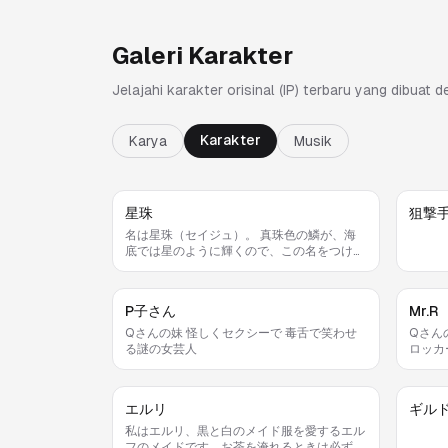
Galeri Karakter
Jelajahi karakter orisinal (IP) terbaru yang dibuat 
Karakter
Karya
Musik
星珠
狙撃
名は星珠（セイジュ）。 真珠色の鱗が、海
底では星のように輝くので、この名をつけら
れた。
P子さん
Mr.R
Qさんの妹 怪しくセクシーで 毒舌で笑わせ
Qさん
る謎の女芸人
ロッカ
エルリ
ギル
私はエルリ、黒と白のメイド服を愛するエル
フのメイドです。お茶を淹れるときは必ずコ