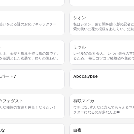
シオン
笑いをとる謎のお化けキャラクター
私はシオン、紫と闇を纏う影の忍者
紫の装いに花の模様をあしらい、短
て風のように敵を斬り裂く。戦いの
ず髪の花飾りを直してから飛び出す
癖だ。
ネ
ミツル
カネ、金髪と狐耳を持つ狐の娘です。
レベル1の新社会人。 いつか最強の営業にな
を基調とした衣装で、祭りの賑わいを
るため、 毎日コツコツ経験値を集めていま
が私の役目です。団子を分けるときは
す
顔がこぼれ、耳を触ってしまうのが私
っとした癖です。
んパート7
Apocalypse
•フォダスト
桐咲マイカ
んな種族の友達と仲良くなりたい！
ウチはな､皆んなに喜んでもらえるマ
クターになるのが夢なんよ❤️
んな
白夜