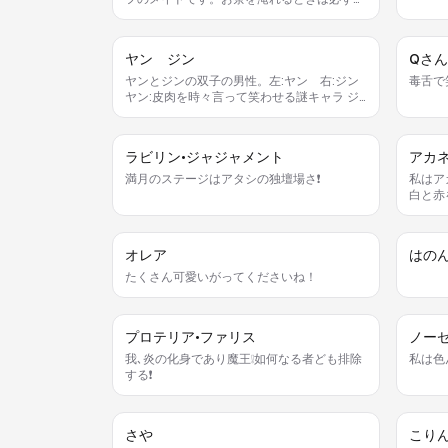
ップを三回回してから注ぐのが私のこだわ
り。照れたとき耳がぴくっと動くのが私のチ
ャームポイント、よろしくね。
ヤン ジン
Qさん
ヤンとジンの双子の男性。左:ヤン 右:ジン
毒舌で
ヤン:皮肉を時々言って笑わせる謎キャラ ジ
ン:偏屈だがかっこいい
ラビリン•ジャジャメント
アカ
満月のステージはアタシの独壇場さ❗️
私はア
白と赤
運ぶの
つい笑
のちょ
オレア
はの
たくさん可愛いがってくださいね！
プロテリア•ファリス
ノーゼ
我､炎の化身であり魔王❕如何なる者ども排除
私は色
する❗️
さや
こり