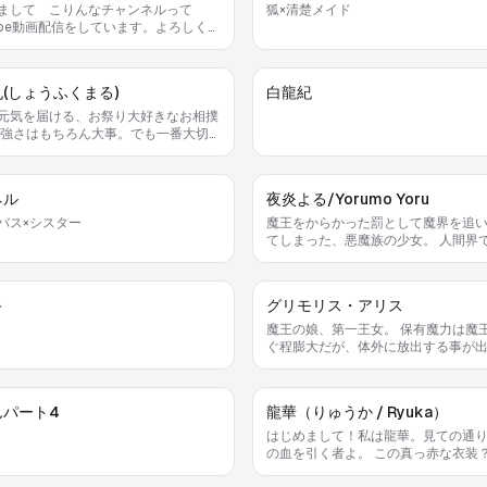
まして こりんなチャンネルって
狐×清楚メイド
Tube動画配信をしています。よろしくお
します。
(しょうふくまる)
白龍紀
元気を届ける、お祭り大好きなお相撲
 強さはもちろん大事。でも一番大切
、みんなを笑顔にすること。 お腹い
食べて、大きな声で笑って、困ってい
いたら真っ先に助けに行く。 得意技
ネル
夜炎よる/Yorumo Yoru
よせどすこい』！ 相手を倒すんじゃなく
んなの幸せを引き寄せる技なんじや。
バス×シスター
魔王をからかった罰として魔界を追
笑顔で、「どすこーい！」
てしまった、悪魔族の少女。 人間界
惚れしたJKに影響を受け、自身も制
て世界征服を企んでいる。 この世界で
を自称するが、「あくまで悪魔」であ
キ
グリモリス・アリス
こだわりがあるらしい。
魔王の娘、第一王女。 保有魔力は魔
ぐ程膨大だが、体外に放出する事が
身体強化等体内で行使する事しか出
髪の毛の魔力伝達率が高い為、大概
の毛で対応する為、肉体を行使する
んパート4
龍華（りゅうか / Ryuka）
ものは少ない。 第一王女として貴族
舞いをするが、可愛い物が大好きで
はじめまして！私は龍華。見ての通
は大量のぬいぐるみがある。 食べる
の血を引く者よ。 この真っ赤な衣装？
きで、特に辛い物が大好物。 俗世に
ふ、気に入ってくれたかしら？この
人も少ない為、友達と遊びに行く事