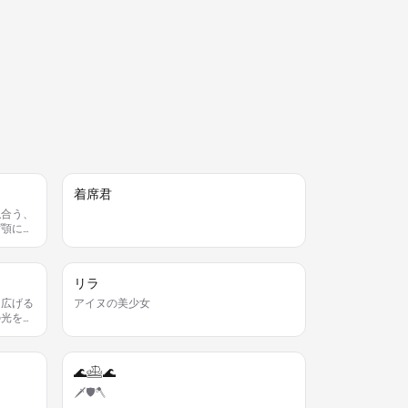
着席君
似合う、
ず顎に手
言うとき
リラ
を広げる
アイヌの美少女
の光をま
るのが私
りを嗅ぐ
🌊𓊝🌊
🗡🛡🪓