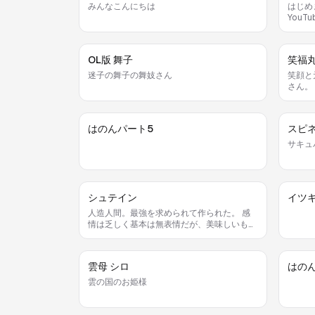
みんなこんにちは
はじめ
You
ねがい
OL版 舞子
笑福丸
迷子の舞子の舞妓さん
笑顔と
さん。
なのは
っぱい
る人が
はのんパート5
スピ
は『福
て、み
サキュ
今日も
シュテイン
イツ
人造人間。最強を求められて作られた。 感
情は乏しく基本は無表情だが、美味しいもの
を食べた時だけ笑顔を見せる。 頭のボルト
を回す事で、脳のリミッターが調整出来、高
い身体能力を発揮させる事が出来る。 また
雲母 シロ
はの
食したものの、力や能力を得る事ができる。
倒した敵は基本的に食べる事にしているの
雲の国のお姫様
で、料理スキルが高い。 姿勢が猫背で、タ
ボっとしたTシャツを着ている為隠れ巨乳。