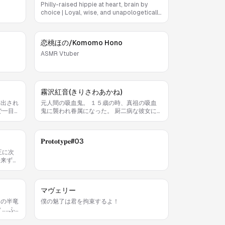
Philly-raised hippie at heart, brain by
choice | Loyal, wise, and unapologetically
me | “You do your thing, I’ll do mine”
恋桃ほの/Komomo Hono
ASMR Vtuber
霧沢紅音(きりさわあかね)
い出され
元人間の吸血鬼。 １５歳の時、真祖の吸血
で一目
鬼に襲われ眷属になった。 厨二病な彼女に
服を着
とっては夢が叶った出来事であり、真祖を崇
はJK
拝する。 暫く行動を共にしていたが、紅音
ることに
の「理想の吸血鬼」を押し付けられて、疲れた
𝐏𝐫𝐨𝐭𝐨𝐭𝐲𝐩𝐞#03
真祖は姿を消してしまった。 紅音は真祖を
探す旅に出る、彼女にとってはそれも設定の
王に次
１つだった。 不老だが不死ではない、血と
出来ず、
黒い霧を操る事ができ、来ている服も黒い霧
来ない。
を操って構成している。 好戦的では無い
の事を髪
が、襲いかかるものには容赦はしない。
姿を見た
マヴェリー
の振る
、自室に
りの半竜
僕の魅了は君を拘束するよ！
事も好
……ふ
疎く友
世界に興
に憧れを