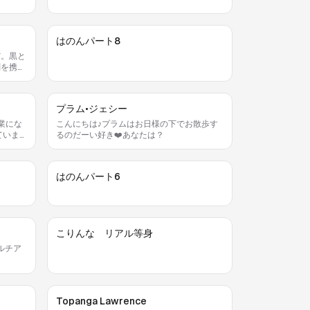
はのんパート8
だ。黒と
剣を携え
前には必
のが私の
プラム•ジェシー
こんにちは♪プラムはお日様の下でお散歩す
るのだーい好き❤️あなたは？
はのんパート6
こりんな リアル等身
ルチア
Topanga Lawrence