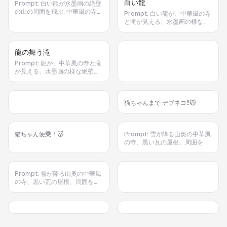
白い龍
Prompt:
白い龍が水墨画の絶壁
色の朝光と雲海を背景にドラマ
蛍光生物の淡い光、背景に珊
れの光が甲冑の金を反射、クラ
の山の周囲を飛ぶ, 中華風の寺と
チックな照明、正面からの視
瑚。青と黒の神秘的な色調、リ
イマックスで近景のドリーイ
Prompt:
白い龍が、中華風の寺
滝が見える景観, 薄霧の晨光と風
点・左右対称の構図、ディテー
アル寄りの質感、現実感と幻想
ン、表情と装飾の細部を捉え、
と滝が見える、水墨画の様な絶
の雰囲気, 筆触のある墨絵風, 墨
ル豊かなファンタジー・リアリ
感を両立したデジタルアート
最後は静かにフェードアウト。
壁の山の周囲を飛んでいる。
の濃淡で描く高コントラストの
ズム風のデジタルアート
風、横長構図
光と影, ダイナミックな動きの構
龍の舞う滝
図
Prompt:
龍が、中華風の寺と滝
が見える、水墨画の様な絶壁の
山の周囲を飛んでいる
猫ちゃんまで デブネコ‼️🙀
猫ちゃん便乗！😽
Prompt:
雪が降る山奥の中華風
の寺、黒い瓦の屋根、周囲を囲
む常緑樹、岩肌の見える険しい
山々と遠くに流れる滝、冷たい
冬の朝霧の光の下、寺を正面ま
Prompt:
雪が降る山奥の中華風
たはやや斜め上から捉える構
の寺、黒い瓦の屋根、周囲を囲
図、現実的なディテールと水墨
む常緑樹、岩肌の見える険しい
画風の静謐さを融合、苔むした
山々と遠くに流れる滝、冷たい
石段と霜のついた木々、白い雪
冬の朝霧の光の下、寺を正面ま
と黒い瓦のコントラスト、山と
たはやや斜め上から捉える構
寺の神秘的な雰囲気
図、現実的なディテールと水墨