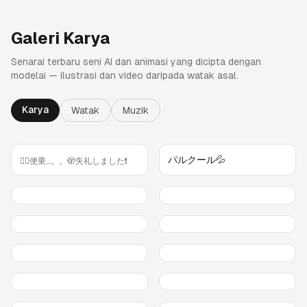
Galeri Karya
Senarai terbaru seni AI dan animasi yang dicipta dengan
modelai — ilustrasi dan video daripada watak asal.
Karya
Watak
Muzik
パルクール💦
🧜‍♀️便乗…。。🫣失礼しました❗️