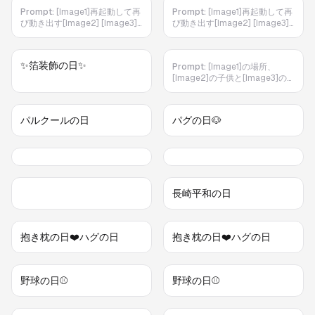
Prompt:
[Image1]再起動して再
Prompt:
[Image1]再起動して再
び動き出す[Image2] [Image3]
び動き出す[Image2] [Image3]
の子供『まだ たてるのか！』
の子供『まだ たてるのか！』
[Image4]『男性しつこいんだよ』
[Image4]『男性しつこいんだよ』
[Image2]『サイファー こん
[Image2]『サイファー こん
✨箔装飾の日✨
Prompt:
[Image1]の場所、
な ところで もたもた し
な ところで もたもた し
[Image2]の子供と[Image3]の
て いいのか？』 [Image4]『な
て いいのか？』 [Image4]『な
男性は歩く、 すると、突如、次
ぜ おれ の なまえを きさ
ぜ おれ の なまえを きさ
元の狭間が開き、中から 巨大
まは だれだ 』 [Image2]『ふふ
まは だれだ 』 [Image2]『ふふ
な[Image4]が現れる、
ふ いずれ わかるよ それよ
ふ いずれ わかるよ それよ
パルクールの日
パグの日🐶
[Image2]『なんだ こいつは！』
り はやく もどった ほう
り はやく もどった ほう
棍棒を構える、[Image3]『ロボ
が いいぞ』 [Image2]は頭部か
が いいぞ』 [Image2]は頭部か
ット⁉︎』持っている武器を構える
らスクリーン映像[Image5]を投
らスクリーン映像[Image5]を投
[Image4]は[Image2][Image3]
影、[Image5]の場所に倒れてい
影、[Image5]の場所に倒れてい
の2人をサーチする、[Image3]
る[Image6][Image7][Image8]
る[Image6][Image7][Image8]
にサーチが反応『ターゲット は
を確認する[Image4] [Image4]
を確認する[Image4] [Image4]
っけん はいじょ する』 日
『せんせい、 セルフィ、』
『せんせい、 セルフィ、』
長崎平和の日
本語、bgm無し
[Image2]『せいぜい いそぐん
[Image2]『せいぜい いそぐん
だな 』 言い終わると[Image2]
だな 』 言い終わると[Image2]
は機能停止して倒れる 日本語、
は機能停止して倒れる 日本語、
抱き枕の日❤️ハグの日
抱き枕の日❤️ハグの日
bgm無し
bgm無し
野球の日⚾️
野球の日⚾️