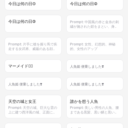
今日は何の日①
今日は何の日②
今日は何の日③
Prompt:
中国風の赤と金糸の刺
繍が施された鎧をまとい、身長
170cm・体重80kgの女武将
が、茶色の馬に乗って槍を構
え、疾走する。風に翻る赤いマ
Prompt:
片手に槍を握り馬で疾
Prompt:
女性、幻想的、神秘
ント、金色の装飾が施された甲
走する女武将、威厳のある顔立
的、女性のアップ
冑と鞍、砂漠の荒野をバックに
ち、太い眉毛と切れ長の瞳、身
ダイナミックな走り。夕暮れの
長約170cm、体格80kg、赤と
金色の光を浴びるフォトリアリ
金色の豪華甲冑と装飾、赤いマ
スティックなデジタルアート、
マーメイド🧜‍♀️
人魚姫 便乗しました❣️
ントが風になびく、甲冑と鞍に
中国風ファンタジー戦士、視線
金の紋様、馬にも金色の装飾、
は毅然と、高解像度、臨場感の
砂漠の風景、黄昏の光、巻き上
ある躍動感
がる砂塵、ダイナミックな構
人魚姫 便乗しました❣️
人魚姫 便乗しました❣️
図、リアル寄りフォトリアリス
ティック、超高精細、4K、映画
的ライティング、東洋風ファン
タジー騎兵、戦姫、威厳と強
天空の城と女王
誰かを想う人魚
さ、馬の蹄の音が響く。カメラ
Prompt:
天空の城、巨大な雲の
Prompt:
美しい男性の人魚、腰
は低めのローアングルから追従
上に建つ西洋風の城、正面には
まである黒髪、黒い鱗と黒い尾
するショット、疾走とともに槍
色鮮やかなエントランスがあり
鰭、深海の暗い海底で恋人を待
と風切り音を強調、赤いマント
中央に玉座、ドレスを着た白人
つ表情、尾が優雅に背後へ広が
と髪が風になびき砂塵が巻き上
の女王が玉座に座っている、金
る、斜めに差し込む深海の光と
がる、横方向へパニングし夕暮