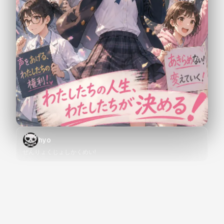
hyo
ぜんりょくじょしかくめい!