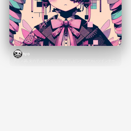
hyo
アニメ調｡女の子｡かわいい｡ゴスロリ｡ピンクのデカいツインテー
ル｡眼帯｡ダウナー系の表情｡チーク｡パステルカラー｡図形のエフェ
クト｡