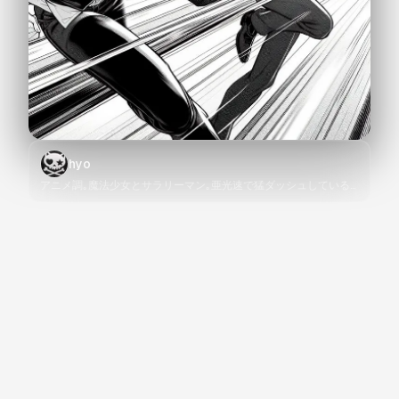
hyo
アニメ調｡魔法少女とサラリーマン｡亜光速で猛ダッシュしている
シーン｡緊迫した表情｡ハイウェイ｡スピード感溢れる大胆な構図｡
強風になびく髪｡