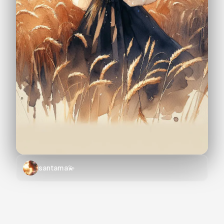
santama💫