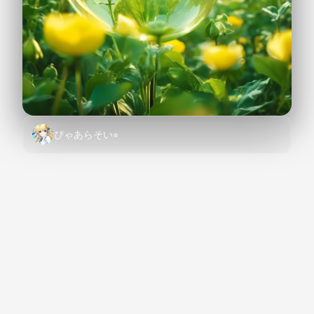
ぴゃあらそい⭐︎