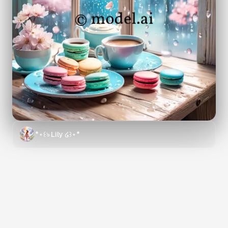
*⋆꒰ঌ Lily ໒꒱⋆*