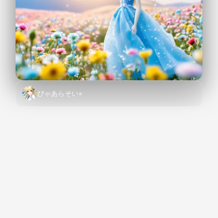
ぴゃあらそい⭐︎