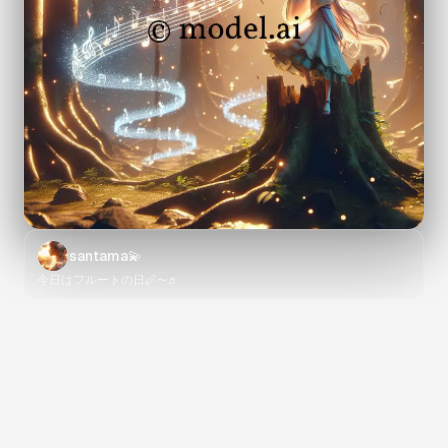
santama💫
今日はフルートの日🪈〜♬