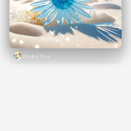
ぴゃあらそい⭐︎