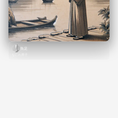
魚足
なにわ男子