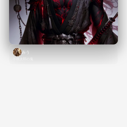
みう
🍑桃太郎の鬼