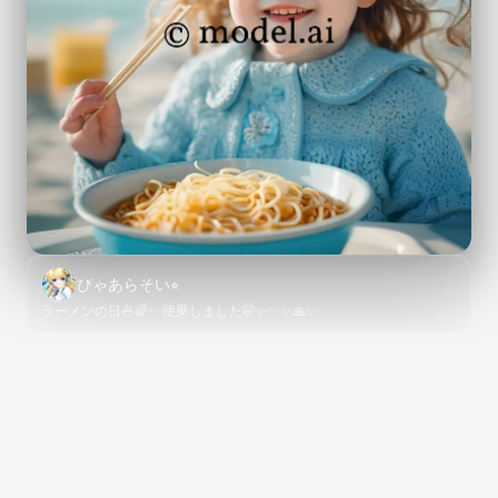
ぴゃあらそい⭐︎
ラーメンの日🍜🌈✨ 便乗しました🤭✨✨ ✨🙏✨