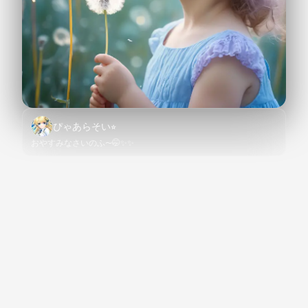
ぴゃあらそい⭐︎
おやすみなさいのふ〜🤭✨✨