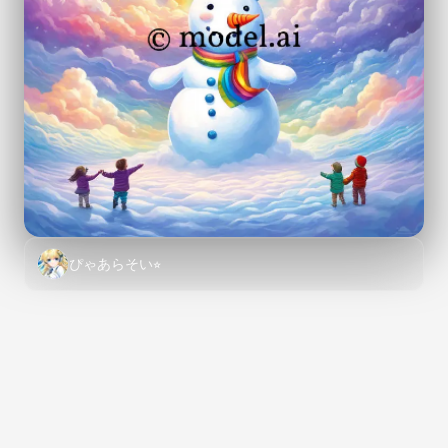
ぴゃあらそい⭐︎