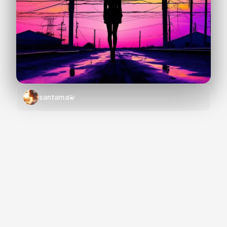
santama💫