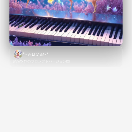
*⋆꒰ঌ Lily ໒꒱⋆*
続hyo ｻﾝのプロンプトバージョン🎹