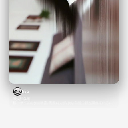
hyo
電磁加速感
極小サイズの女の幽霊｡黒髪ロング｡長い前髪で顔が隠れている｡白
いワンピース｡ ぴょこぴょこ飛び跳ねながら走り回っている｡凄ま
じいスピード感｡リビングのテーブルの上｡