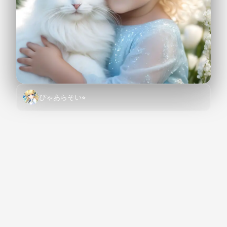
ぴゃあらそい⭐︎