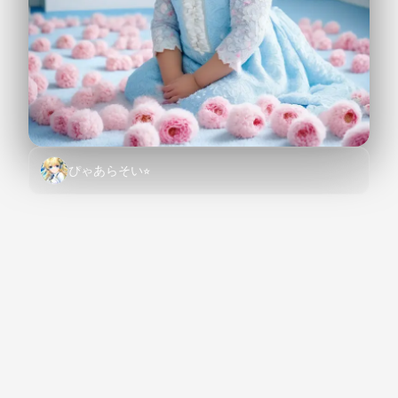
ぴゃあらそい⭐︎