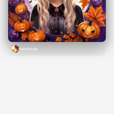
santama💫