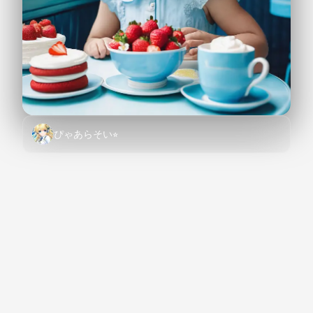
ぴゃあらそい⭐︎