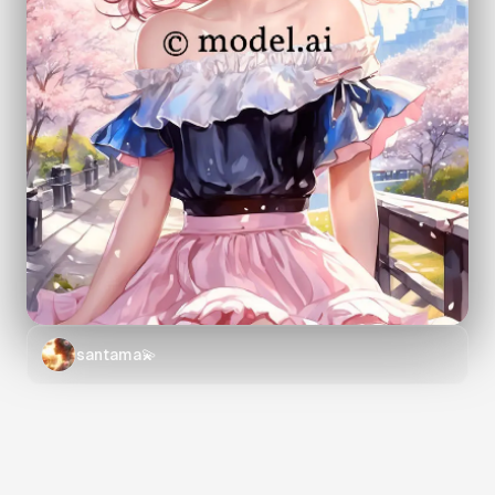
santama💫