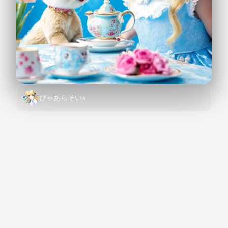
ぴゃあらそい⭐︎