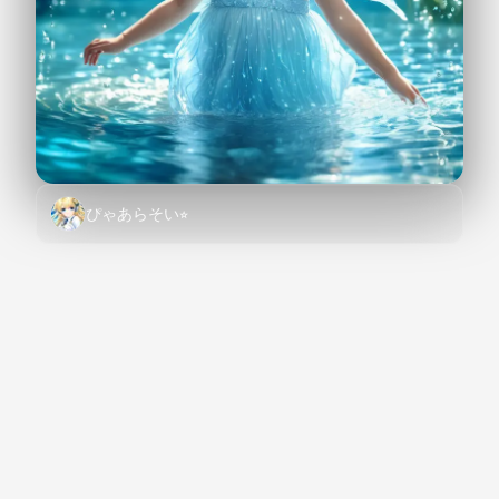
ぴゃあらそい⭐︎