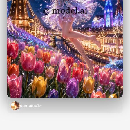
santama💫