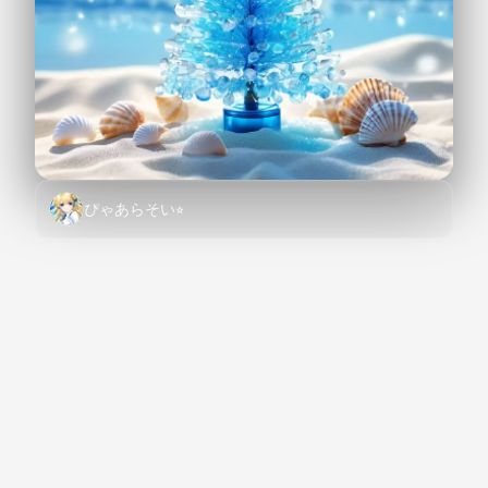
ぴゃあらそい⭐︎