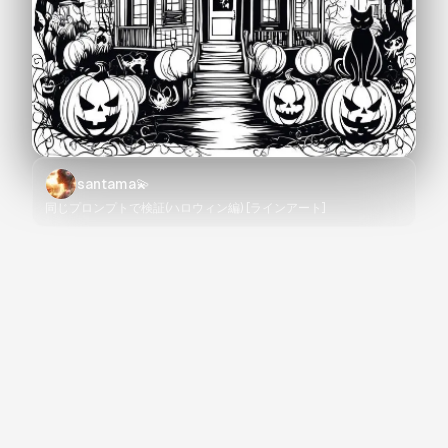
santama💫
同じプロンプトで検証(ハロウィン編) [ラインアート]