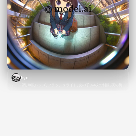
hyo
アニメ調｡魚眼レンズ｡フラッシュライト｡女の子｡学校の制服｡夜の街
中の階段｡道草しているシーン｡よそ見｡しゃがみ｡正面から見上げる構
図｡